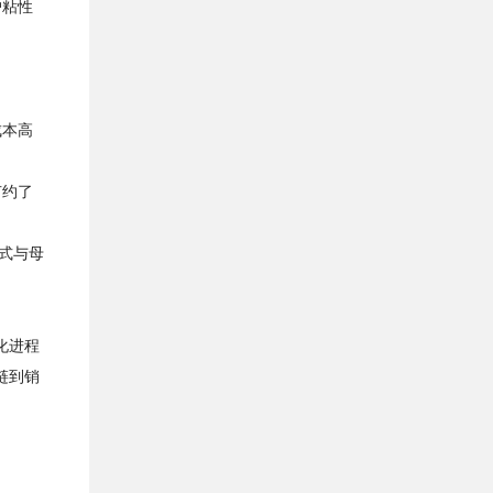
户粘性
成本高
节约了
式与母
化进程
链到销