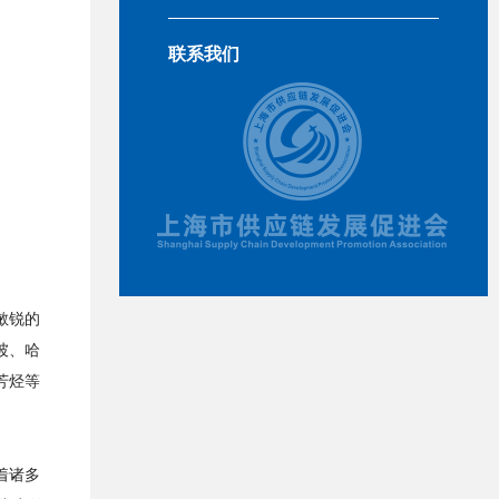
联系我们
敏锐的
坡、哈
芳烃等
着诸多