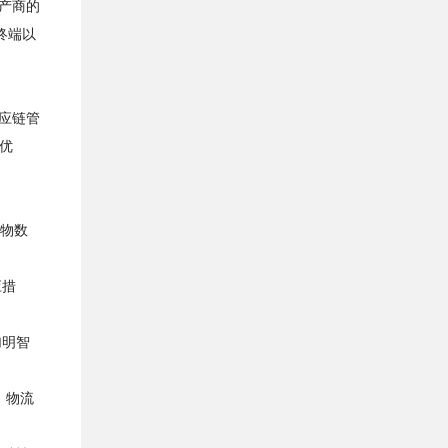
产商的
终端以
应链管
优
合物数
应措
加明智
、物流