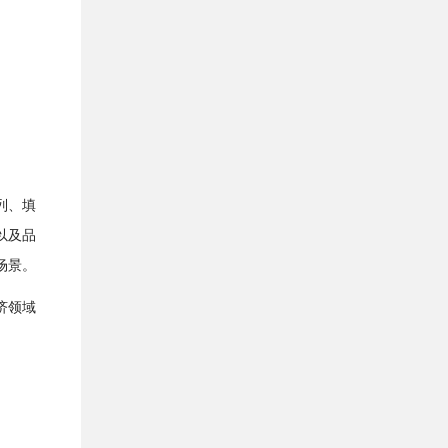
列、填
以及品
场景。
济领域